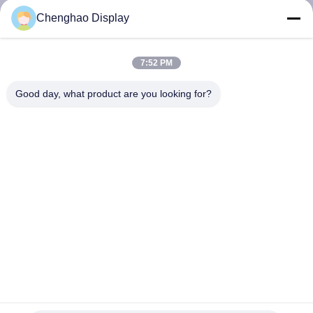
た
Chenghao Display
ち
に
7:52 PM
つ
Good day, what product are you looking for?
い
て
工
場
ツ
ア
ー
注文1.44inch TFT LCDの表示128x128の正方形の表示画面