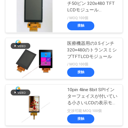
チ50ピン 320x480 TFT
LCDモジュール
引
280cd/m2
/ MOQ:100個
接触
金
を
医療機器用の3.5インチ
320×480のトランスミシ
求
ブTFTLCDモジュール
め
/ MOQ:100個
接触
て
く
10pin 4line 8bit SPIイン
だ
ターフェイスが付いてい
る小さいLCDの表示モジ
さ
ュール320*480
交渉可能 MOQ:100個
い
接触