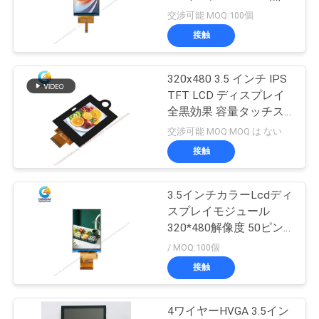
IPS LCDディスプレイ
交渉可能 MOQ:100個
品
接触
質
320x480 3.5 インチ IPS
管
TFT LCD ディスプレイ
全黒効果 容量タッチス
理
クリーン サポート 全イ
交渉可能 MOQ:MOQ は ない
ンターフェース
接触
連
絡
3.5インチカラーLcdディ
スプレイモジュール
く
320*480解像度 50ピン
FPC
/ MOQ:100個
だ
接触
さ
い
4ワイヤーHVGA 3.5イン