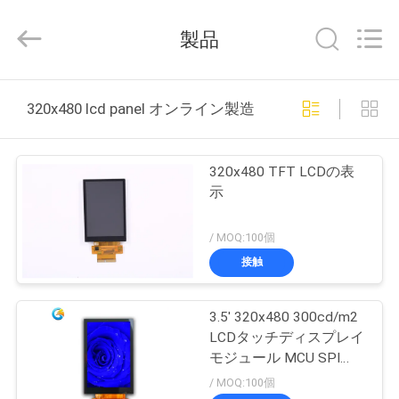
Copyright
©
2021
製品
-
2026
Shenzhen
ChengHao
家
Optoelectronic
Co.,
320x480 lcd panel オンライン製造
Ltd..
へ
All
Rights
Reserved.
320x480 TFT LCDの表
製
示
品
/ MOQ:100個
接触
わ
3.5' 320x480 300cd/m2
た
LCDタッチディスプレイ
し
モジュール MCU SPI
RGB LCD パネル
/ MOQ:100個