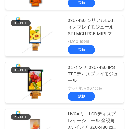
た
接触
ち
320x480 シリアルLcdデ
に
ィスプレイモジュール
つ
SPI MCU RGB MIPI マル
チインターフェース
/ MOQ:100個
い
接触
て
3.5インチ 320×480 IPS
TFTディスプレイモジュ
工
ール
場
交渉可能 MOQ:100個
接触
ツ
ア
HVGAミニLCDディスプ
レイモジュール 全視角
ー
3.5 インチ 320x480 点