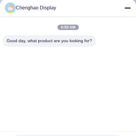
た
Chenghao Display
ち
に
6:50 AM
つ
Good day, what product are you looking for?
い
て
工
場
ツ
ア
2.8インチ IPS Lcd ディスプレイ 240x320 SPI MCU RGB イ
ー
ンターフェイス カラー Lcd モジュール