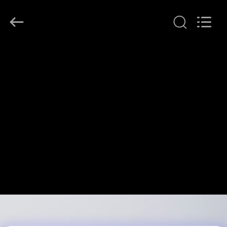
Copyright
©
2021
-
2026
Shenzhen
ChengHao
家
Optoelectronic
Co.,
Ltd..
へ
All
Rights
Reserved.
製
品
わ
た
し