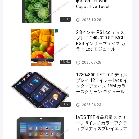
Ips Lcd Tft With
Capacitive Touch
TFT LCD ディスプレイ
01:07
2025-10-28
2.8インチ IPS Lcd ディス
プレイ 240x320 SPI MCU
RGB インターフェイス カ
ラー Lcd モジュール
表示IPSのLCD
03:43
2025-07-28
1280×800 TFT LCD ディス
プレイ 12.1 インチ Lvds イ
ンターフェイス 16M カラ
ースクリーン モジュール
TFT LCD ディスプレイ
00:51
2025-06-23
LVDS TFT液晶容量スクリ
ーン 8インチカラーアクテ
ィブDIディスプレイエリア