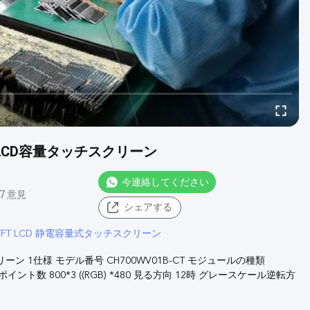
T LCD容量タッチスクリーン
今連絡してください
07 意見
シェアする
ts TFT LCD 静電容量式タッチスクリーン
リーン 1仕様 モデル番号 CH700WV01B-CT モジュールの種類
 ポイント数 800*3 ((RGB) *480 見る方向 12時 グレースケール逆転方