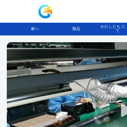
わたしたち に
家へ
製品
て