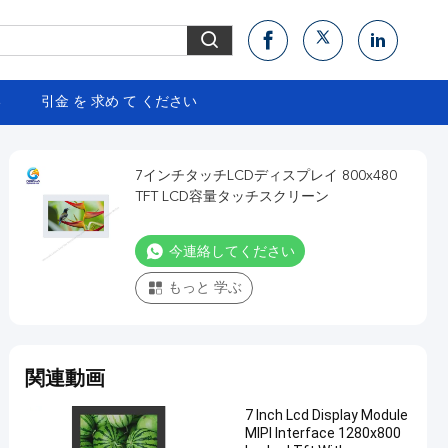
い
引金 を 求め て ください
7インチタッチLCDディスプレイ 800x480
TFT LCD容量タッチスクリーン
今連絡してください
もっと 学ぶ
関連動画
7 Inch Lcd Display Module
MIPI Interface 1280x800