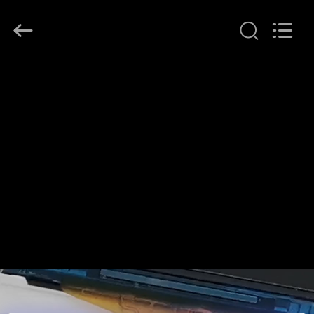
Copyright
©
2021
-
2026
Shenzhen
ChengHao
家
Optoelectronic
Co.,
Ltd..
へ
All
Rights
Reserved.
製
品
わ
た
し