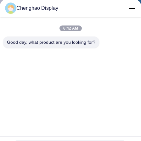
た
Chenghao Display
ち
に
6:42 AM
つ
Good day, what product are you looking for?
い
て
工
場
ツ
ア
240X320 2.4 インチ TFT スクリーン モジュール RGB SPI
ー
インターフェイス ハロゲンフリー