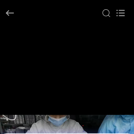
Copyright
©
2021
-
2026
Shenzhen
ChengHao
家
Optoelectronic
Co.,
Ltd..
へ
All
Rights
Reserved.
製
品
わ
た
し