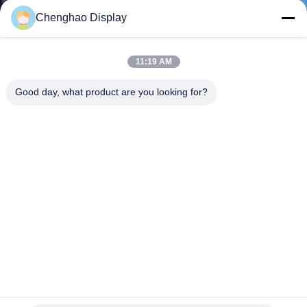
た
Chenghao Display
ち
に
11:19 AM
つ
Good day, what product are you looking for?
い
て
工
場
ツ
ア
5インチLCDディスプレイモジュール 640X480 解像度 カラ
ー
ーアクティブマトリックス TFT LCD パネル