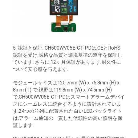
地
図
PRIVACY
5. 認証と保証: CH500WV05E-CT-PDは,CEとRoHS
認証を受け,厳格な品質と環境基準の遵守を保証し
POLICY
ています. さらに,12ヶ月保証があります.耐久性に
ついて安心感を与えます.
モジュールサイズは120.7mm (W) x 75.8mm (H) x
8mm (T) で,視野は119.8mm (W) x 74.5mm (H)
で,CH500WV05E-CT-PDはスマートアラームデバイ
スにシームレスに統合するように設計されていま
す.24つの並列に配置された白いLEDバックライト
は,アラーム通知の一貫した信頼性の高い照明を保
証します.