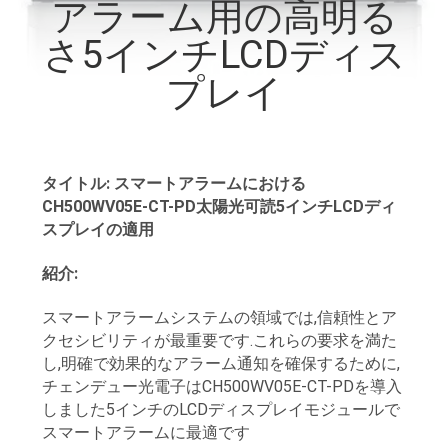
た
アラーム用の高明る
ち
さ5インチLCDディス
に
プレイ
つ
い
タイトル: スマートアラームにおける
て
CH500WV05E-CT-PD太陽光可読5インチLCDディ
スプレイの適用
工
紹介:
場
スマートアラームシステムの領域では,信頼性とア
クセシビリティが最重要です.これらの要求を満た
ツ
し,明確で効果的なアラーム通知を確保するために,
ア
チェンデュー光電子はCH500WV05E-CT-PDを導入
しました5インチのLCDディスプレイモジュールで
ー
スマートアラームに最適です