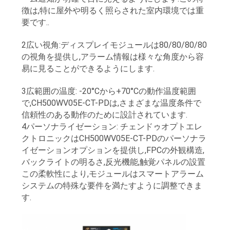
徴は,特に屋外や明るく照らされた室内環境では重
要です..
引
2広い視角:ディスプレイモジュールは80/80/80/80
金
の視角を提供し,アラーム情報は様々な角度から容
易に見ることができるようにします.
を
求
3広範囲の温度: -20°Cから+70°Cの動作温度範囲
で,CH500WV05E-CT-PDは,さまざまな温度条件で
め
信頼性のある動作のために設計されています.
4パーソナライゼーション: チェンドゥオプトエレ
て
クトロニックはCH500WV05E-CT-PDのパーソナラ
イゼーションオプションを提供し,FPCの外観構造,
く
バックライトの明るさ,反光機能,触覚パネルの設置
だ
この柔軟性により,モジュールはスマートアラーム
システムの特殊な要件を満たすように調整できま
さ
す.
い