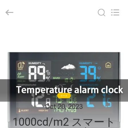
Copyright
©
2021
-
2026
Shenzhen
ChengHao
家
Optoelectronic
Co.,
Ltd..
へ
All
Rights
Reserved.
製
品
わ
ケース
た
Oct 20, 2023
し
1000cd/m2 スマート