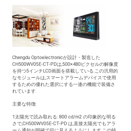
品
質
管
理
Chengdu Optoelectronicが設計・製造した
CH500WV05E-CT-PDは,500×480ピクセルの解像度
連
を持つ5インチLCD画面を搭載している.この汎用的
なモジュールは,スマートアラームデバイスで使用
絡
するための優れた選択にする一連の機能で装備さ
れています.
く
だ
主要な特徴:
さ
1太陽光で読み取れる: 800 cd/m2 の印象的な明る
さで,CH500WV05E-CT-PD は,直接太陽光でもアラ
い
ーム通知が明確で目に見えるようにします.この特